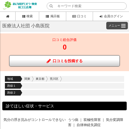
検索
掲示板
口コミ
会員ログイン
医療法人社団 小島医院
メニュー
口コミ総合評価
0
口コミを投稿する
地域
関東
東京都
荒川区
路線１
路線２
診てほしい症状・サービス
気分の浮き沈みがコントロールできない
うつ病
｜
双極性障害
｜
気分変調障
害
｜
自律神経失調症