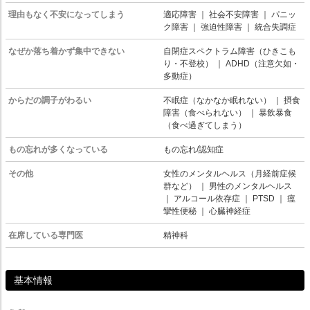
理由もなく不安になってしまう
適応障害
｜
社会不安障害
｜
パニッ
ク障害
｜
強迫性障害
｜
統合失調症
なぜか落ち着かず集中できない
自閉症スペクトラム障害（ひきこも
り・不登校）
｜
ADHD（注意欠如・
多動症）
からだの調子がわるい
不眠症（なかなか眠れない）
｜
摂食
障害（食べられない）
｜
暴飲暴食
（食べ過ぎてしまう）
もの忘れが多くなっている
もの忘れ/認知症
その他
女性のメンタルヘルス（月経前症候
群など）
｜
男性のメンタルヘルス
｜
アルコール依存症
｜
PTSD
｜
痙
攣性便秘
｜
心臓神経症
在席している専門医
精神科
基本情報