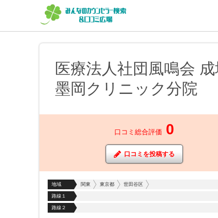
医療法人社団風鳴会 成
墨岡クリニック分院
0
口コミ総合評価
口コミを投稿する
地域
関東
東京都
世田谷区
路線１
路線２