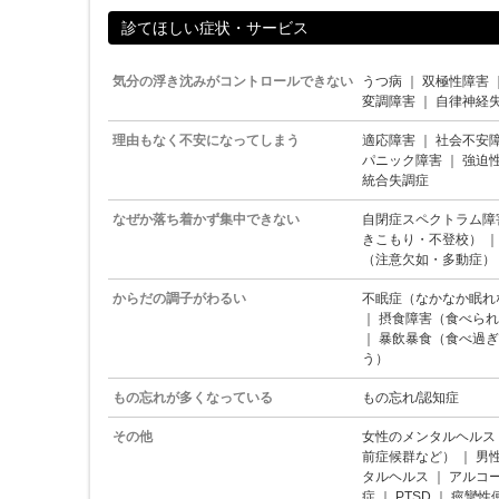
診てほしい症状・サービス
気分の浮き沈みがコントロールできない
うつ病
｜
双極性障害
変調障害
｜
自律神経
理由もなく不安になってしまう
適応障害
｜
社会不安
パニック障害
｜
強迫
統合失調症
なぜか落ち着かず集中できない
自閉症スペクトラム障
きこもり・不登校）
（注意欠如・多動症）
からだの調子がわるい
不眠症（なかなか眠れ
｜
摂食障害（食べられ
｜
暴飲暴食（食べ過ぎ
う）
もの忘れが多くなっている
もの忘れ/認知症
その他
女性のメンタルヘルス
前症候群など）
｜
男
タルヘルス
｜
アルコ
症
｜
PTSD
｜
痙攣性