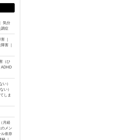
｜
気分
失調症
障害
｜
性障害
｜
害（ひ
｜
ADHD
ない）
ない）
てしま
（月経
性のメン
ール依存
便秘
｜