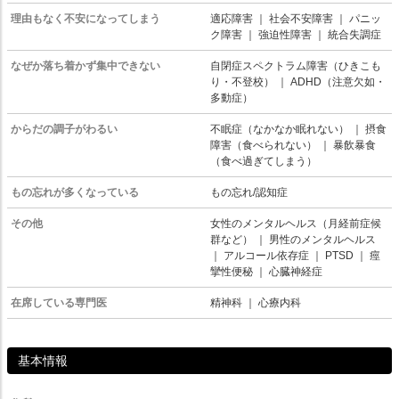
理由もなく不安になってしまう
適応障害
｜
社会不安障害
｜
パニッ
ク障害
｜
強迫性障害
｜
統合失調症
なぜか落ち着かず集中できない
自閉症スペクトラム障害（ひきこも
り・不登校）
｜
ADHD（注意欠如・
多動症）
からだの調子がわるい
不眠症（なかなか眠れない）
｜
摂食
障害（食べられない）
｜
暴飲暴食
（食べ過ぎてしまう）
もの忘れが多くなっている
もの忘れ/認知症
その他
女性のメンタルヘルス（月経前症候
群など）
｜
男性のメンタルヘルス
｜
アルコール依存症
｜
PTSD
｜
痙
攣性便秘
｜
心臓神経症
在席している専門医
精神科
｜
心療内科
基本情報