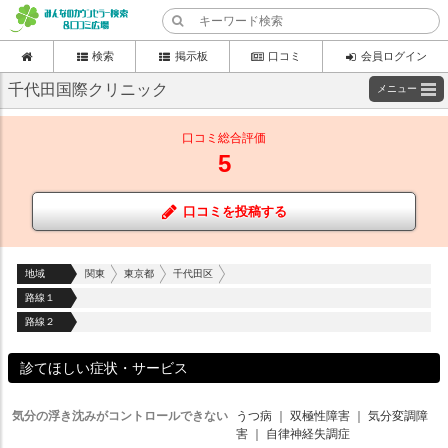
検索
掲示板
口コミ
会員ログイン
千代田国際クリニック
メニュー
口コミ総合評価
5
口コミを投稿する
地域
関東
東京都
千代田区
路線１
路線２
診てほしい症状・サービス
気分の浮き沈みがコントロールできない
うつ病
｜
双極性障害
｜
気分変調障
害
｜
自律神経失調症