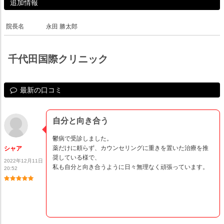
追加情報
院長名
永田 勝太郎
千代田国際クリニック
最新の口コミ
自分と向き合う
鬱病で受診しました。
薬だけに頼らず、カウンセリングに重きを置いた治療を推
シャア
奨している様で、
2022年12月11日
私も自分と向き合うように日々無理なく頑張っています。
20:52