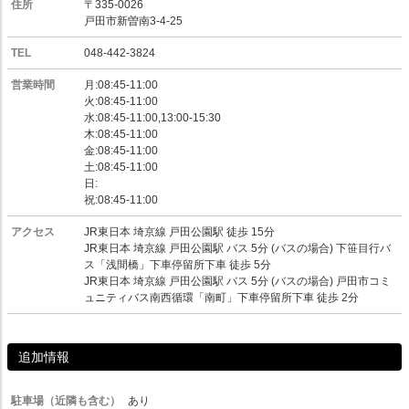
住所
〒335-0026
戸田市新曽南3-4-25
TEL
048-442-3824
営業時間
月:08:45-11:00
火:08:45-11:00
水:08:45-11:00,13:00-15:30
木:08:45-11:00
金:08:45-11:00
土:08:45-11:00
日:
祝:08:45-11:00
アクセス
JR東日本 埼京線 戸田公園駅 徒歩 15分
JR東日本 埼京線 戸田公園駅 バス 5分 (バスの場合) 下笹目行バ
ス「浅間橋」下車停留所下車 徒歩 5分
JR東日本 埼京線 戸田公園駅 バス 5分 (バスの場合) 戸田市コミ
ュニティバス南西循環「南町」下車停留所下車 徒歩 2分
追加情報
駐車場（近隣も含む）
あり