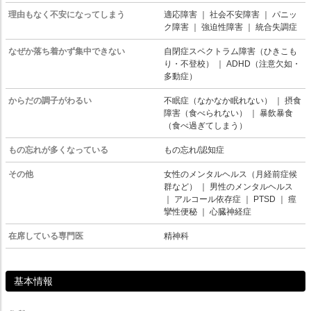
理由もなく不安になってしまう
適応障害
｜
社会不安障害
｜
パニッ
ク障害
｜
強迫性障害
｜
統合失調症
なぜか落ち着かず集中できない
自閉症スペクトラム障害（ひきこも
り・不登校）
｜
ADHD（注意欠如・
多動症）
からだの調子がわるい
不眠症（なかなか眠れない）
｜
摂食
障害（食べられない）
｜
暴飲暴食
（食べ過ぎてしまう）
もの忘れが多くなっている
もの忘れ/認知症
その他
女性のメンタルヘルス（月経前症候
群など）
｜
男性のメンタルヘルス
｜
アルコール依存症
｜
PTSD
｜
痙
攣性便秘
｜
心臓神経症
在席している専門医
精神科
基本情報