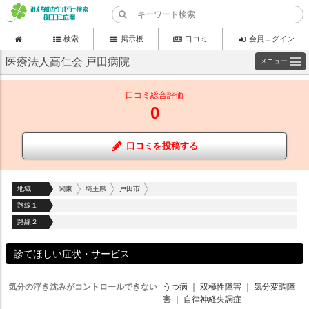
検索
掲示板
口コミ
会員ログイン
医療法人高仁会 戸田病院
メニュー
口コミ総合評価
0
口コミを投稿する
地域
関東
埼玉県
戸田市
路線１
路線２
診てほしい症状・サービス
気分の浮き沈みがコントロールできない
うつ病
｜
双極性障害
｜
気分変調障
害
｜
自律神経失調症