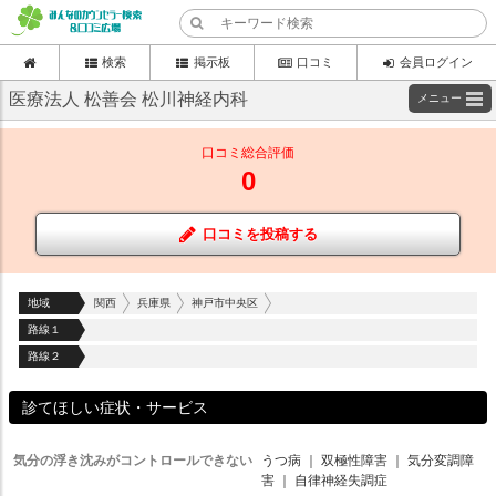
検索
掲示板
口コミ
会員ログイン
医療法人 松善会 松川神経内科
メニュー
口コミ総合評価
0
口コミを投稿する
地域
関西
兵庫県
神戸市中央区
路線１
路線２
診てほしい症状・サービス
気分の浮き沈みがコントロールできない
うつ病
｜
双極性障害
｜
気分変調障
害
｜
自律神経失調症