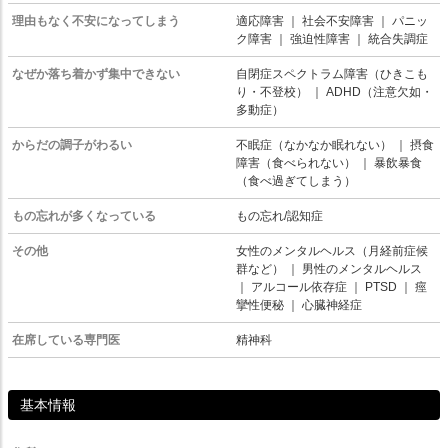
理由もなく不安になってしまう
適応障害
｜
社会不安障害
｜
パニッ
ク障害
｜
強迫性障害
｜
統合失調症
なぜか落ち着かず集中できない
自閉症スペクトラム障害（ひきこも
り・不登校）
｜
ADHD（注意欠如・
多動症）
からだの調子がわるい
不眠症（なかなか眠れない）
｜
摂食
障害（食べられない）
｜
暴飲暴食
（食べ過ぎてしまう）
もの忘れが多くなっている
もの忘れ/認知症
その他
女性のメンタルヘルス（月経前症候
群など）
｜
男性のメンタルヘルス
｜
アルコール依存症
｜
PTSD
｜
痙
攣性便秘
｜
心臓神経症
在席している専門医
精神科
基本情報