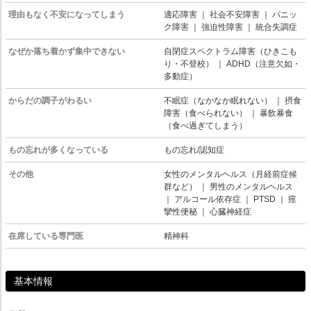
理由もなく不安になってしまう
適応障害
｜
社会不安障害
｜
パニッ
ク障害
｜
強迫性障害
｜
統合失調症
なぜか落ち着かず集中できない
自閉症スペクトラム障害（ひきこも
り・不登校）
｜
ADHD（注意欠如・
多動症）
からだの調子がわるい
不眠症（なかなか眠れない）
｜
摂食
障害（食べられない）
｜
暴飲暴食
（食べ過ぎてしまう）
もの忘れが多くなっている
もの忘れ/認知症
その他
女性のメンタルヘルス（月経前症候
群など）
｜
男性のメンタルヘルス
｜
アルコール依存症
｜
PTSD
｜
痙
攣性便秘
｜
心臓神経症
在席している専門医
精神科
基本情報