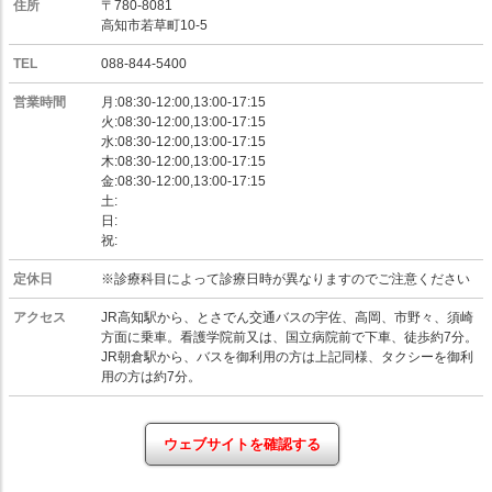
住所
〒780-8081
高知市若草町10-5
TEL
088-844-5400
営業時間
月:08:30-12:00,13:00-17:15
火:08:30-12:00,13:00-17:15
水:08:30-12:00,13:00-17:15
木:08:30-12:00,13:00-17:15
金:08:30-12:00,13:00-17:15
土:
日:
祝:
定休日
※診療科目によって診療日時が異なりますのでご注意ください
アクセス
JR高知駅から、とさでん交通バスの宇佐、高岡、市野々、須崎
方面に乗車。看護学院前又は、国立病院前で下車、徒歩約7分。
JR朝倉駅から、バスを御利用の方は上記同様、タクシーを御利
用の方は約7分。
ウェブサイトを確認する