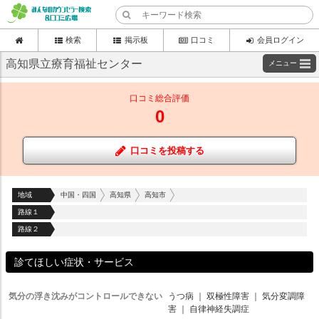
検索
掲示板
口コミ
会員ログイン
高知県立療育福祉センター
メニュー
口コミ総合評価
0
口コミを投稿する
地域
中国・四国
高知県
高知市
路線１
路線２
診てほしい症状・サービス
気分の浮き沈みがコントロールできない
うつ病
｜
双極性障害
｜
気分変調障
害
｜
自律神経失調症