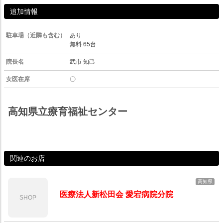
追加情報
駐車場（近隣も含む）
あり
無料 65台
院長名
武市 知己
女医在席
〇
高知県立療育福祉センター
関連のお店
高知県
医療法人新松田会 愛宕病院分院
SHOP