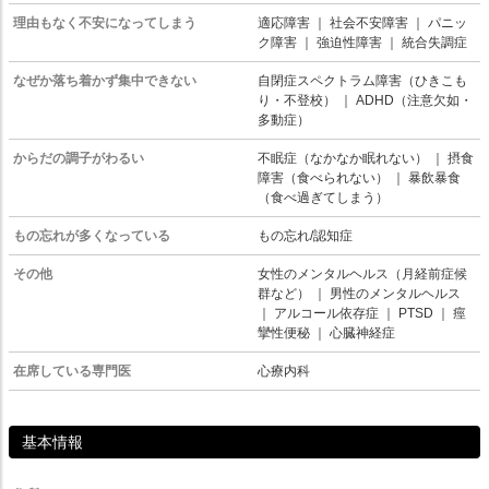
理由もなく不安になってしまう
適応障害
｜
社会不安障害
｜
パニッ
ク障害
｜
強迫性障害
｜
統合失調症
なぜか落ち着かず集中できない
自閉症スペクトラム障害（ひきこも
り・不登校）
｜
ADHD（注意欠如・
多動症）
からだの調子がわるい
不眠症（なかなか眠れない）
｜
摂食
障害（食べられない）
｜
暴飲暴食
（食べ過ぎてしまう）
もの忘れが多くなっている
もの忘れ/認知症
その他
女性のメンタルヘルス（月経前症候
群など）
｜
男性のメンタルヘルス
｜
アルコール依存症
｜
PTSD
｜
痙
攣性便秘
｜
心臓神経症
在席している専門医
心療内科
基本情報