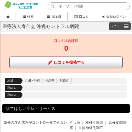
検索
掲示板
口コミ
会員ログイン
医療法人寿仁会 沖縄セントラル病院
メニュー
口コミ総合評価
0
口コミを投稿する
地域
九州・沖縄
沖縄県
那覇市
路線１
路線２
診てほしい症状・サービス
気分の浮き沈みがコントロールできない
うつ病
｜
双極性障害
｜
気分変調障
害
｜
自律神経失調症