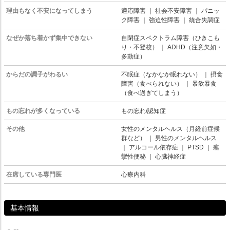
理由もなく不安になってしまう
適応障害
｜
社会不安障害
｜
パニッ
ク障害
｜
強迫性障害
｜
統合失調症
なぜか落ち着かず集中できない
自閉症スペクトラム障害（ひきこも
り・不登校）
｜
ADHD（注意欠如・
多動症）
からだの調子がわるい
不眠症（なかなか眠れない）
｜
摂食
障害（食べられない）
｜
暴飲暴食
（食べ過ぎてしまう）
もの忘れが多くなっている
もの忘れ/認知症
その他
女性のメンタルヘルス（月経前症候
群など）
｜
男性のメンタルヘルス
｜
アルコール依存症
｜
PTSD
｜
痙
攣性便秘
｜
心臓神経症
在席している専門医
心療内科
基本情報