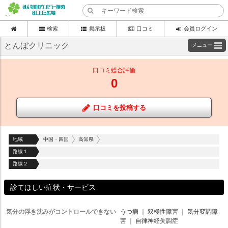
検索
掲示板
口コミ
会員ログイン
とんぼクリニック
メニュー
口コミ総合評価
0
口コミを投稿する
地域
中国・四国
高知県
路線１
路線２
診てほしい症状・サービス
気分の浮き沈みがコントロールできない
うつ病
｜
双極性障害
｜
気分変調障
害
｜
自律神経失調症