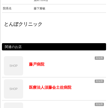
無料 110台
院長名
藤下雅敏
とんぼクリニック
関連のお店
高知県
藤戸病院
SHOP
高知県
医療法人須藤会土佐病院
SHOP
高知県