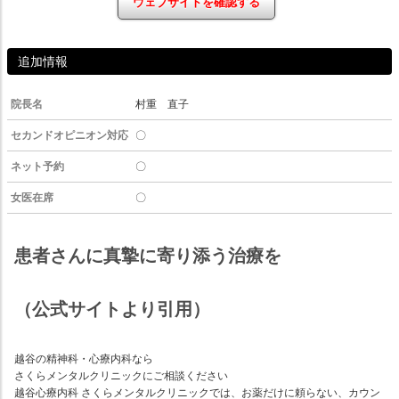
ウェブサイトを確認する
追加情報
院長名
村重 直子
セカンドオピニオン対応
〇
ネット予約
〇
女医在席
〇
患者さんに真摯に寄り添う治療を
（公式サイトより引用）
越谷の精神科・心療内科なら
さくらメンタルクリニックにご相談ください
越谷心療内科 さくらメンタルクリニックでは、お薬だけに頼らない、カウン