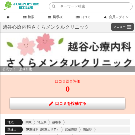
検索
掲示板
口コミ
会員ログイン
越谷心療内科さくらメンタルクリニック
メニュー
公式サイトより引用
口コミ総合評価
0
口コミを投稿する
地域
関東
埼玉県
越谷市
路線１
JR東日本（関東エリア）
武蔵野線
南越谷